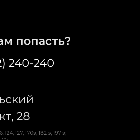
нам попасть?
2) 240-240
ьский
т, 28
, 124, 127, 170э, 182 э, 197 э;