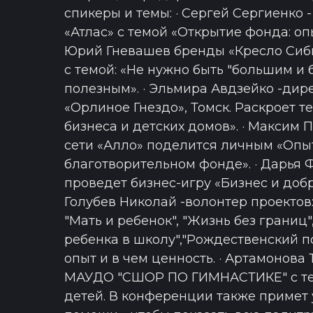
спикеры и темы: · Сергей Сергиенко 
«Атлас» с темой «Открытие фонда: опы
Юрий Гневашев бренды «Кресло Сиб
с темой: «Не нужно быть "большим и 
полезным». · Эльмира Авдзейко -дир
«Орлиное Гнездо», Томск. Раскроет 
бизнеса и детских домов». · Максим
сети «Алло» поделится личным «Опы
благотворительном фонде». · Дарья 
проведет бизнес-игру «Бизнес и добро
Голубев Николай -волонтер проектов:
"Мать и ребенок", "Жизнь без границ"
ребенка в школу","Рождественский п
опыт и в чем ценность. · Артамонова
МАУДО "СШОР ПО ГИМНАСТИКЕ" с тем
детей. В конференции также примет 