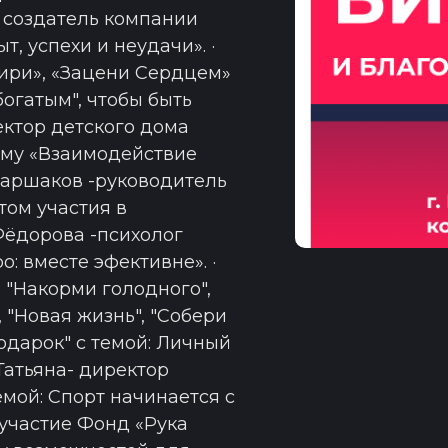
- создатель компании
т, успехи и неудачи». ·
ири», «Зацени Сердцем»
богатым", чтобы быть
ектор детского дома
тему «Взаимодействие
 Паршаков -руководитель
том участия в
Фёдорова -психолог
: вместе эфективне». ·
 "Накорми голодного",
, "Новая жизнь", "Собери
одарок" с темой: Личный
 Татьяна- директор
ой: Спорт начинается с
участие Фонд «Рука