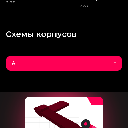
В-306
А-505
Схемы корпусов