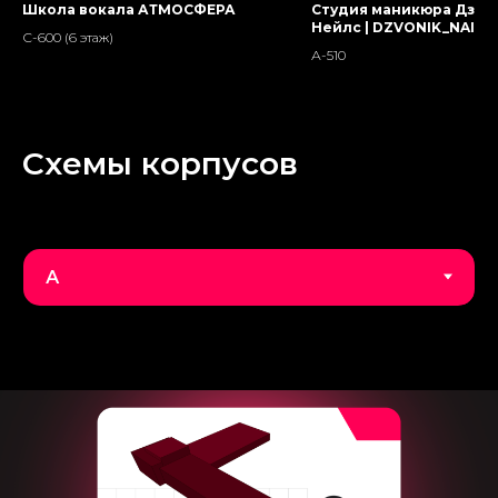
Школа вокала АТМОСФЕРА
Студия маникюра Дзво
Нейлс | DZVONIK_NAILS
С-600 (6 этаж)
А-510
Схемы корпусов