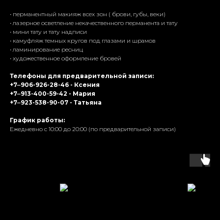
• перманентный макияж всех зон ( брови, губы, веки)
• лазерное осветление некачественного перманента и тату
• мини тату и тату надписи
• камуфляж темных кругов под глазами и шрамов
• ламинирование ресниц
• художественное оформление бровей
Телефоны для предварительной записи:
+7‒906-926-28-46
- Ксения
+7‒913-400-59-42
- Мария
+7‒923-538-90-07
- Татьяна
График работы:
Ежедневно с 10:00 до 20:00 (по предварительной записи)